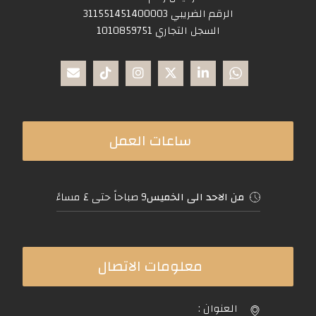
الرقم الضريبي 311551451400003
السجل التجاري 1010859751
ساعات العمل
9 صباحاً حتى ٤ مساءً
من الاحد الى الخميس
معلومات الاتصال
العنوان :